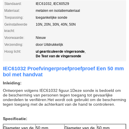
Standaard:
IEC61032, IEC60529
Materiaal:
metalen en isolatiemateriaal
Toepassing:
toegankelijke sonde
Geïnstalleerde
10N, 20N, 30N, 40N, 50N
kracht:
Voorwaarde:
Nieuw
Verzending:
door Uitdrukkelijk
ul gearticuleerde vingersonde
Hoog licht:
,
De Test van de vingersonde
IEC61032 Proefvingerproefproefproef Een 50 mm
bol met handvat
Inleiding:
Ontworpen volgens IEC61032 figuur.1Deze sonde is bedoeld om
de bescherming van personen tegen toegang tot gevaarlijke
onderdelen te verifiëren.Het wordt ook gebruikt om de bescherming
tegen toegang met de achterkant van de hand te controleren.
Specificatie:
Diameter van de
50 mm
Diameter van de
50 mm