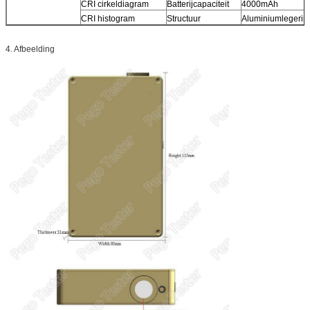
CRI cirkeldiagram
Batterijcapaciteit
4000mAh
CRI histogram
Structuur
Aluminiumlegerin
4. Afbeelding