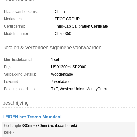
Plaats van herkomst:
China
Merknaam:
PEGO GROUP
Certificering:
Third-Lab Calibration Certificate
Modelnummer:
Ohsp-350
Betalen & Verzenden Algemene voorwaarden
Min. bestelaantal:
1 set
Prijs:
USD1300~USD2000
Verpakking Details:
Woodencase
Levertijd:
7 werkdagen
Betalingscondities:
T / T, Western Union, MoneyGram
beschrijving
LEIDEN het Testen Materiaal
Golflengte
380nm~780nm (zichtbaar bereik)
bereik: