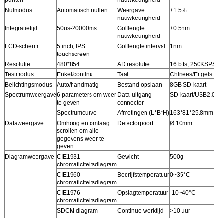
Nulmodus
Automatisch nullen
Weergave
±1.5%
nauwkeurigheid
Integratietijd
50us-20000ms
Golflengte
±0.5nm
nauwkeurigheid
LCD-scherm
5 inch, IPS
Golflengte interval
1nm
touchscreen
Resolutie
480*854
AD resolutie
16 bits, 250KSPS
Testmodus
Enkel/continu
Taal
Chinees/Engels
Belichtingsmodus
Auto/handmatig
Bestand opslaan
8GB SD-kaart
Spectrumweergave
6 parameters om weer
Data-uitgang
SD-kaart/USB2.0
te geven
connector
Spectrumcurve
Afmetingen (L*B*H)
163*81*25.8mm
Dataweergave
Omhoog en omlaag
Detectorpoort
Ø 10mm
scrollen om alle
gegevens weer te
geven
Diagramweergave
CIE1931
Gewicht
500g
chromaticiteitsdiagram
CIE1960
Bedrijfstemperatuur
0~35°C
chromaticiteitsdiagram
CIE1976
Opslagtemperatuur
-10~40°C
chromaticiteitsdiagram
SDCM diagram
Continue werktijd
>10 uur