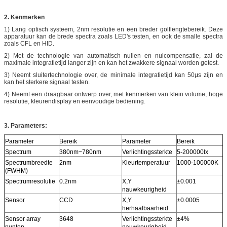
2. Kenmerken
1) Lang optisch systeem, 2nm resolutie en een breder golflengtebereik. Deze
apparatuur kan de brede spectra zoals LED's testen, en ook de smalle spectra
zoals CFL en HID.
2) Met de technologie van automatisch nullen en nulcompensatie, zal de
maximale integratietijd langer zijn en kan het zwakkere signaal worden getest.
3) Neemt sluitertechnologie over, de minimale integratietijd kan 50μs zijn en
kan het sterkere signaal testen.
4) Neemt een draagbaar ontwerp over, met kenmerken van klein volume, hoge
resolutie, kleurendisplay en eenvoudige bediening.
3. Parameters:
Parameter
Bereik
Parameter
Bereik
Spectrum
380nm~780nm
Verlichtingssterkte
5-200000lx
Spectrumbreedte
2nm
Kleurtemperatuur
1000-100000K
(FWHM)
Spectrumresolutie
0.2nm
X,Y
±0.001
nauwkeurigheid
Sensor
CCD
X,Y
±0.0005
herhaalbaarheid
Sensor array
3648
Verlichtingssterkte
±4%
punten
nauwkeurigheid