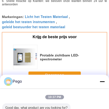
6. Snelle Reactie op Klanten: we beloven onze klanten binnen 24 uur te
antwoorden
Licht het Testen Materiaal
Markeringen:
,
geleide het testen instrumenten
,
geleid bestuurder het testen materiaal
Krijg de beste prijs voor
Protable zichtbare LED-
spectrometer
Doorgaan
Pego
LEIDEN het Testen Materiaal
Meer
10:37 PM
Good day, what product are you looking for?