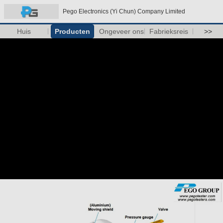
Pego Electronics (Yi Chun) Company Limited
Huis
Producten
Ongeveer ons
Fabrieksreis
>>