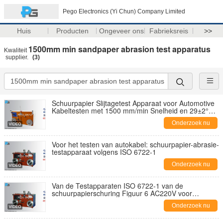
Pego Electronics (Yi Chun) Company Limited
Huis
Producten
Ongeveer ons
Fabrieksreis
>>
1500mm min sandpaper abrasion test apparatus
Kwaliteit
supplier.
(3)
Schuurpapier Slijtagetest Apparaat voor Automotive
Kabeltesten met 1500 mm/min Snelheid en 29±2°
Hoek Conform ISO 6722-1
Onderzoek nu
Voor het testen van autokabel: schuurpapier-abrasie-
testapparaat volgens ISO 6722-1
Onderzoek nu
Van de Testapparaten ISO 6722-1 van de
schuurpapierschuring Figuur 6 AC220V voor
Autokabel
Onderzoek nu