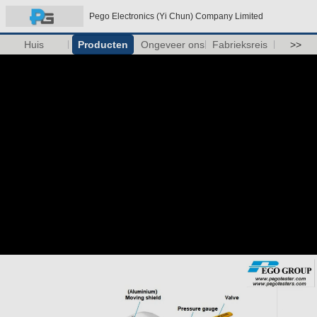
Pego Electronics (Yi Chun) Company Limited
Huis
Producten
Ongeveer ons
Fabrieksreis
>>