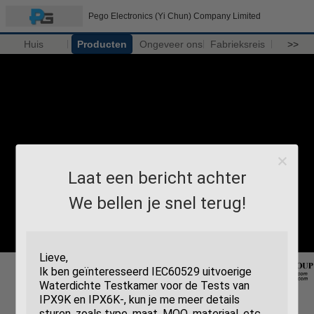
Pego Electronics (Yi Chun) Company Limited
Huis
Producten
Ongeveer ons
Fabrieksreis
>>
Laat een bericht achter
We bellen je snel terug!