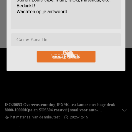
VERZENDEN
ISO20653 Overeenstemming IPX9K-testkamer met hoge druk
8000-10000Kpa en SUS304 roestvrij staal voor auto-
onderdelen
het materiaal van de milieutest
2025-12-15