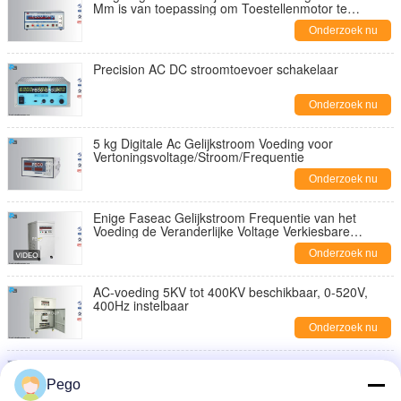
Mm is van toepassing om Toestellenmotor te
huisvesten
Onderzoek nu
Precision AC DC stroomtoevoer schakelaar
Onderzoek nu
5 kg Digitale Ac Gelijkstroom Voeding voor
Vertoningsvoltage/Stroom/Frequentie
Onderzoek nu
Enige Faseac Gelijkstroom Frequentie van het
Voeding de Veranderlijke Voltage Verkiesbare
2KV/5KV/10KV
Onderzoek nu
AC-voeding 5KV tot 400KV beschikbaar, 0-520V,
400Hz instelbaar
Onderzoek nu
Iec61000-3-2 Ac Gelijkstroom de Technologie van de
Machtsmeter PLL met Harmonische Analysator
Pego