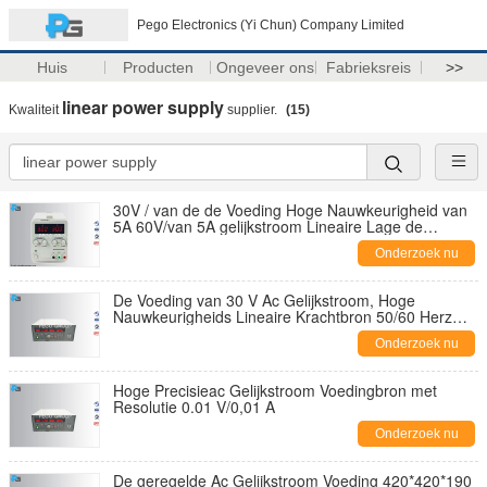
Pego Electronics (Yi Chun) Company Limited
Huis
Producten
Ongeveer ons
Fabrieksreis
>>
linear power supply
Kwaliteit
supplier.
(15)
30V / van de de Voeding Hoge Nauwkeurigheid van
5A 60V/van 5A gelijkstroom Lineaire Lage de
Rimpelings Kleine Grootte
Onderzoek nu
De Voeding van 30 V Ac Gelijkstroom, Hoge
Nauwkeurigheids Lineaire Krachtbron 50/60 Herz
Voltage
Onderzoek nu
Hoge Precisieac Gelijkstroom Voedingbron met
Resolutie 0.01 V/0,01 A
Onderzoek nu
De geregelde Ac Gelijkstroom Voeding 420*420*190